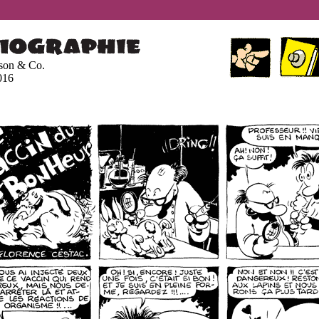
son & Co.
016